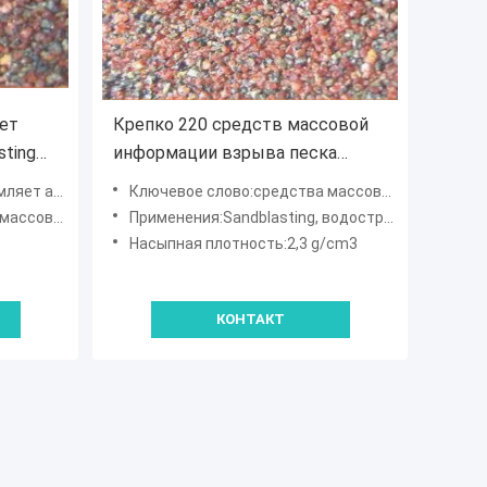
ет
Крепко 220 средств массовой
ting
информации взрыва песка
вой
венисы песчинки/
ассовой информации 80
Ключевое слово:средства массовой информации венисы истирательные
истирательных средства
lasting венисы
Применения:Sandblasting, водоструйное вырезывание, истирательный взрывать
массовой информации
Насыпная плотность:2,3 g/cm3
КОНТАКТ