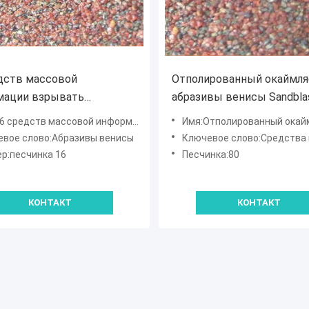
дств массовой
Отполированный окаймля
мации взрывать
абразивы венисы Sandblas
вов венисы песчинки
песчинка средств массо
ств массовой информации взрывать абразивов венисы песчинки
Имя:Отполированный окаймляет абразивы венисы Sandblasting песчинка средств м
твенных минеральных
информации 80
вое слово:Абразивы венисы
Ключевое слово:Средства массовой информации Sandb
р:песчинка 16
Песчинка:80
КОНТАКТ
КОНТАКТ