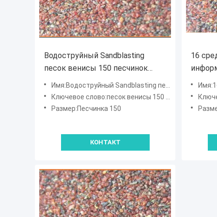
Водоструйный Sandblasting
16 сре
песок венисы 150 песчинок
инфор
незаконно сформировал
абрази
Имя:Водоструйный Sandblasting песок венисы 150 песчинок незаконно сформировал
Имя:16 сред
естес
Ключевое слово:песок венисы 150 песчинок
Ключе
Размер:Песчинка 150
Разме
КОНТАКТ