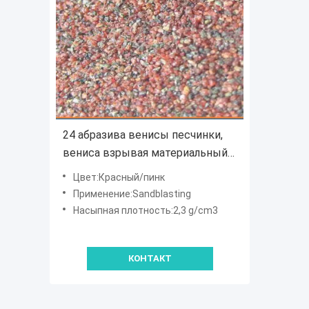
24 абразива венисы песчинки,
вениса взрывая материальный
слон пакет сумки
Цвет:Красный/пинк
Применение:Sandblasting
Насыпная плотность:2,3 g/cm3
КОНТАКТ