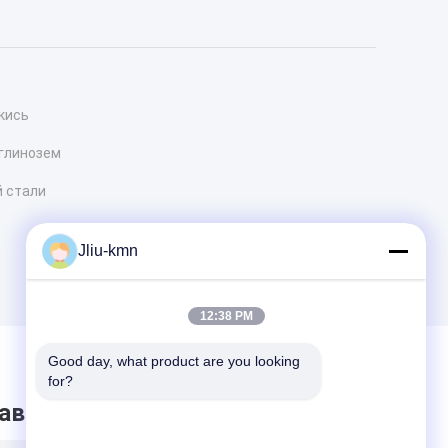
кись
глинозем
 стали
Jliu-kmn
12:38 PM
Good day, what product are you looking 
for?
авить сообщение