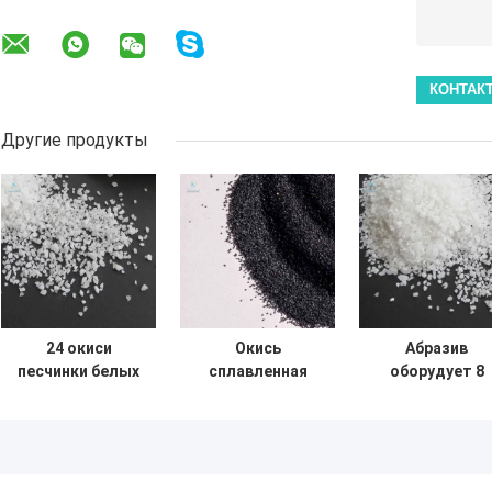
Другие продукты
24 окиси
Окись
Абразив
песчинки белых
сплавленная
оборудует 8
сплавленных
песчинкой
содержание
алюминиевых
алюминиевая
окиси 99%
для абразивных
Al2o3
глинозема
дисков
абразивного
песчинки бело
диска 80
сплавленное