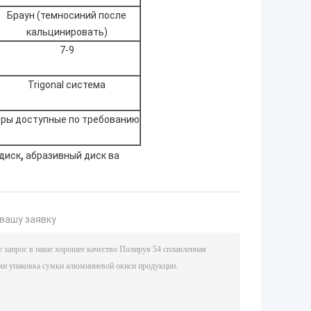
Браун (темносиний после
кальцинировать)
7-9
Trigonal система
еры доступные по требованию
,
диск
абразивный диск ва
вашу заявку