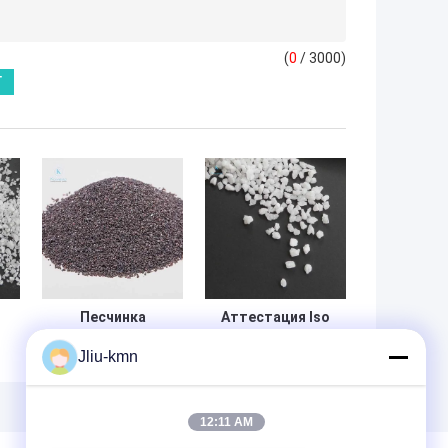
(
0
/ 3000)
Песчинка
Аттестация Iso
алюминиевой
9001 глинозема
Jliu-kmn
окиси 36
песчинки шкурки
взрывать песка
36 белая
Iso сплавленная
е
12:11 AM