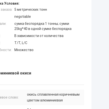
ка Условия:
заказа:
5 метрических тонн
negotiable
али:
сумка беспорядка 1 тонны; сумки
25kg*40 в одной сумке беспорядка
:
В зависимости от количества
:
T/T, L/C
бности:
Множество
юминиевой окиси
окись сплавленная коричневым
евое слово:
цветом алюминиевая