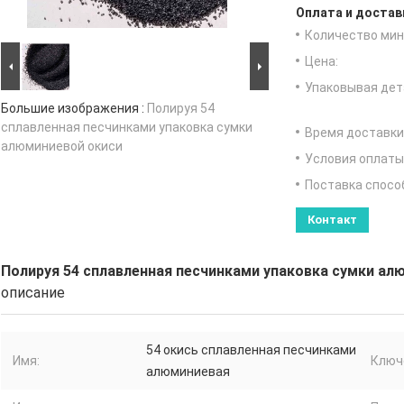
Оплата и достав
Количество мин 
Цена:
Упаковывая дет
Большие изображения :
Полируя 54
сплавленная песчинками упаковка сумки
Время доставки
алюминиевой окиси
Условия оплаты
Поставка спосо
Контакт
Полируя 54 сплавленная песчинками упаковка сумки ал
описание
54 окись сплавленная песчинками
Имя:
Ключ
алюминиевая