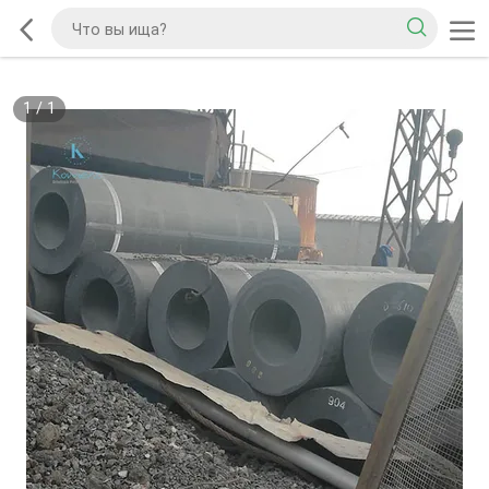
1
/
1