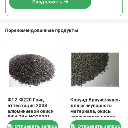
Продолжать
Порекомендованные продукты
Домой
Ф12-Ф220 Гриц
Корунд Брауна/окись
аттестация 2008
для огнеупорного
Продукты
алюминиевой окиси
материала, окись
БФА 36# ИСО9001
коричневого цвета
Брауна
алюминиевая алокс
Отправить запрос
Отправить запрос
О нас