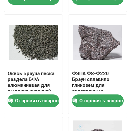
алюминиевая
Экскурсия по заводу
Контроль качества
Свяжитесь с нами
Новости
Окись Брауна песка
ФЭПА Ф8-Ф220
раздела БФА
Браун сплавило
алюминиевая для
глинозем для
Случаи
высоких кирпичей
скрепленных
глинозема
абразивов/Песк-
Отправить запрос
Отправить запрос
взрывая
VR
Сплавленная алюминиевая окись